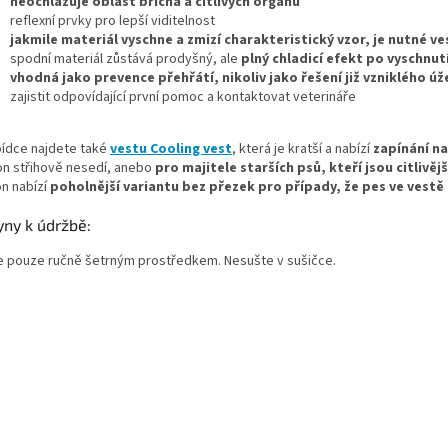
neochlazuje oblast břicha a citlivých orgánů
reflexní prvky pro lepší viditelnost
jakmile materiál vyschne a zmizí charakteristický vzor, je nutné 
spodní materiál zůstává prodyšný, ale
plný chladicí efekt po vyschnutí
vhodná jako prevence přehřátí, nikoliv jako řešení již vzniklého úž
zajistit odpovídající první pomoc a kontaktovat veterináře
bídce najdete také
vestu Cooling vest
, která je kratší a nabízí
zapínání na
-on střihově nesedí, anebo
pro majitele starších psů, kteří jsou citlivěj
on nabízí
poholnější variantu bez přezek pro případy, že pes ve vestě 
yny k údržbě:
e pouze ručně šetrným prostředkem. Nesušte v sušičce.