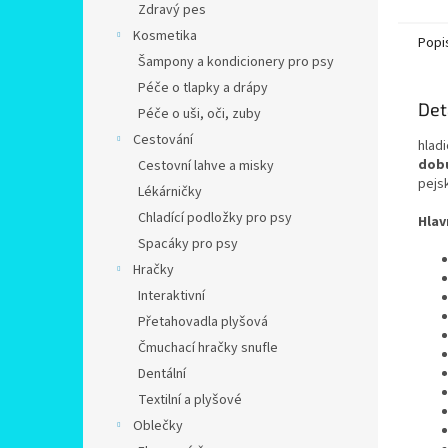
Zdravý pes
Kosmetika
Popi
Šampony a kondicionery pro psy
Péče o tlapky a drápy
Det
Péče o uši, oči, zuby
Cestování
hlad
dobu
Cestovní lahve a misky
pejs
Lékárničky
Chladící podložky pro psy
Hlav
Spacáky pro psy
Hračky
Interaktivní
Přetahovadla plyšová
Čmuchací hračky snufle
Dentální
Textilní a plyšové
Oblečky