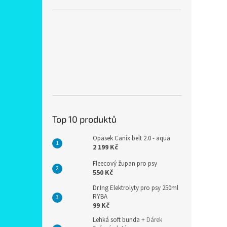
Top 10 produktů
Opasek Canix belt 2.0 - aqua
2 199 Kč
Fleecový župan pro psy
550 Kč
Dr.Ing Elektrolyty pro psy 250ml
RYBA
99 Kč
Lehká soft bunda
+ Dárek