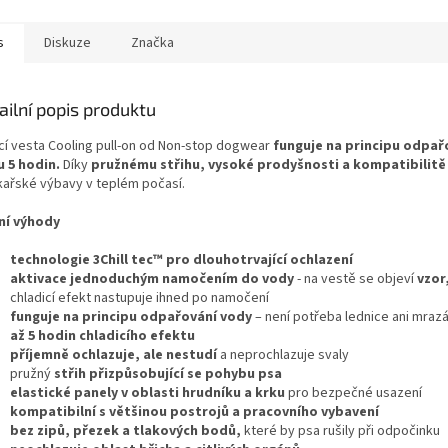
s
Diskuze
Značka
ailní popis produktu
icí vesta Cooling pull-on od Non-stop dogwear
funguje na principu odpař
 5 hodin.
Díky
pružnému střihu, vysoké prodyšnosti a kompatibilitě 
kařské výbavy v teplém počasí.
ní výhody
technologie 3Chill tec™ pro dlouhotrvající ochlazení
aktivace jednoduchým namočením do vody
- na vestě se objeví
vzor
chladicí efekt nastupuje ihned po namočení
funguje na principu odpařování vody
– není potřeba lednice ani mraz
až 5 hodin chladicího efektu
příjemně ochlazuje, ale nestudí
a neprochlazuje svaly
pružný
střih
přizpůsobující se pohybu psa
elastické panely v oblasti hrudníku a krku
pro bezpečné usazení
kompatibilní s většinou postrojů a pracovního vybavení
bez zipů, přezek a tlakových bodů,
které by psa rušily při odpočinku