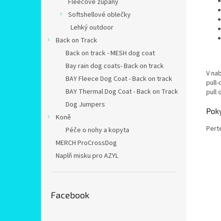
Fleecové župany
Softshellové oblečky
Lehký outdoor
Back on Track
Back on track - MESH dog coat
Bay rain dog coats- Back on track
V na
BAY Fleece Dog Coat - Back on track
pull
BAY Thermal Dog Coat - Back on Track
pull 
Dog Jumpers
Pok
Koně
Pert
Péče o nohy a kopyta
MERCH ProCrossDog
Naplň misku pro AZYL
Facebook