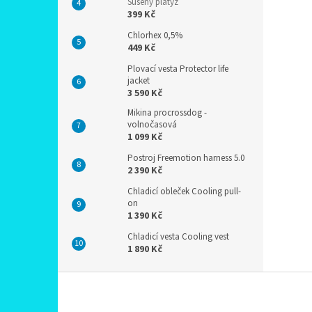
Sušený platýz
399 Kč
Chlorhex 0,5%
449 Kč
Plovací vesta Protector life
jacket
3 590 Kč
Mikina procrossdog -
volnočasová
1 099 Kč
Postroj Freemotion harness 5.0
2 390 Kč
Chladicí obleček Cooling pull-
on
1 390 Kč
Chladicí vesta Cooling vest
1 890 Kč
Z
á
p