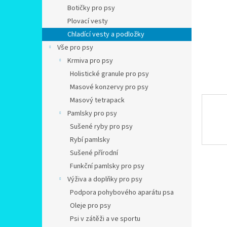
n
Botičky pro psy
e
Plovací vesty
l
Chladící vesty a podložky
Vše pro psy
Krmiva pro psy
Holistické granule pro psy
Masové konzervy pro psy
Masový tetrapack
Pamlsky pro psy
Sušené ryby pro psy
Rybí pamlsky
Sušené přírodní
Funkční pamlsky pro psy
Výživa a doplňky pro psy
Podpora pohybového aparátu psa
Oleje pro psy
Psi v zátěži a ve sportu