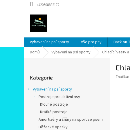
Přejít
+420608832172
na
obsah
Vybavení na psí sporty
Vše pro psy
Back on 
Domů
Vybavení na psí sporty
Chladící vesty 
P
Chla
o
Přeskočit
s
Značka:
Kategorie
kategorie
t
r
Vybavení na psí sporty
a
Postroje pro aktivní psy
n
Dlouhé postroje
n
í
Krátké postroje
p
Amortizéry a šňůry na sport se psem
a
Běžecké opasky