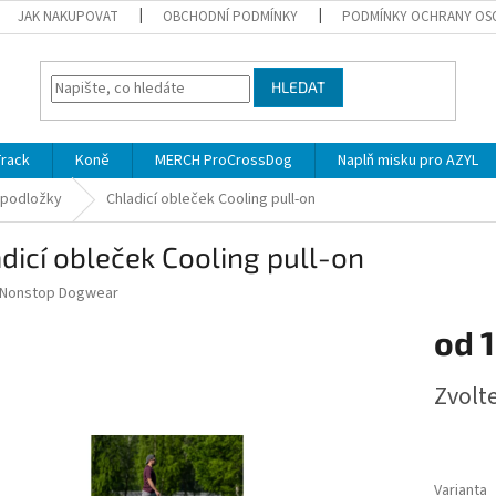
JAK NAKUPOVAT
OBCHODNÍ PODMÍNKY
PODMÍNKY OCHRANY OS
HLEDAT
Track
Koně
MERCH ProCrossDog
Naplň misku pro AZYL
a podložky
Chladicí obleček Cooling pull-on
dicí obleček Cooling pull-on
Nonstop Dogwear
od
1
Měrná
Zvolt
cena:
Varianta