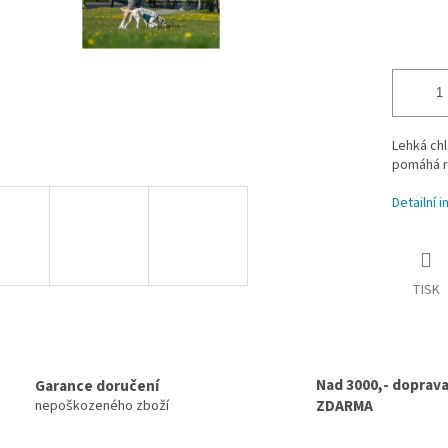
Lehká chl
pomáhá r
Detailní 
TISK
Nad 3000,- doprav
Garance doručení
ZDARMA
nepoškozeného zboží