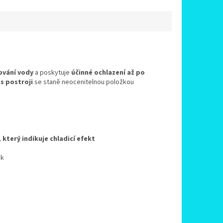
ování vody
a poskytuje
účinné ochlazení až po
s postroji
se staně neocenitelnou položkou
, který indikuje chladicí efekt
ák