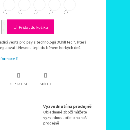
Přidat do košíku
adicí vesta pro psy s technologií 3Chill tec™, která
egulovat tělesnou teplotu během horkých dnů.
informace
ZEPTAT SE
SDÍLET
Vyzvednutí na prodejně
a
Objednané zboží můžete
vyzvednout přímo na naší
prodejně