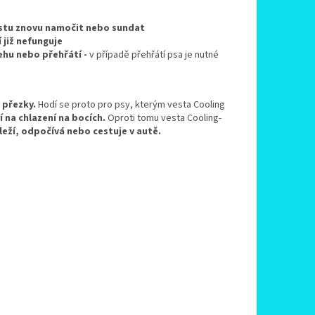
vestu znovu namočit nebo sundat
 již nefunguje
ehu nebo přehřátí -
v případě přehřátí psa je nutné
 přezky.
Hodí se proto pro psy, kterým vesta Cooling
ší na chlazení na bocích.
Oproti tomu vesta Cooling-
leží, odpočívá nebo cestuje v autě.