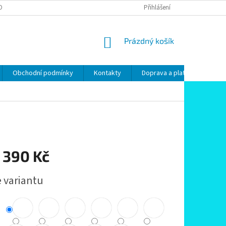
OBNÍCH ÚDAJŮ
Přihlášení
NÁKUPNÍ
Prázdný košík
KOŠÍK
Obchodní podmínky
Kontakty
Doprava a platby
Pod
 390 Kč
e variantu