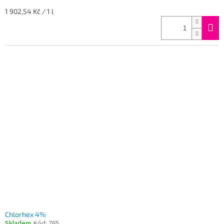
Měrná
1 902,54 Kč / 1 l
cena:
Chlorhex 4%
Skladem
Kód:
765