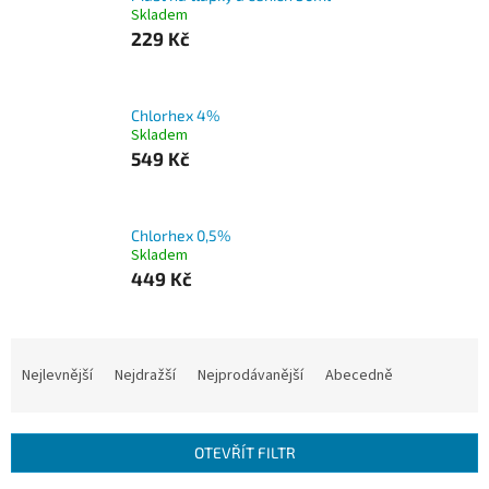
Skladem
229 Kč
Chlorhex 4%
Skladem
549 Kč
Chlorhex 0,5%
Skladem
449 Kč
Ř
a
Nejlevnější
Nejdražší
Nejprodávanější
Abecedně
z
e
n
OTEVŘÍT FILTR
í