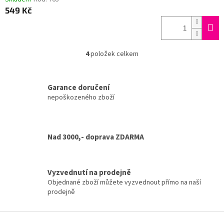
549 Kč
4
položek celkem
O
v
l
á
Garance doručení
d
nepoškozeného zboží
a
c
í
p
Nad 3000,- doprava ZDARMA
r
v
k
y
Vyzvednutí na prodejně
v
Objednané zboží můžete vyzvednout přímo na naší
ý
prodejně
p
i
Z
s