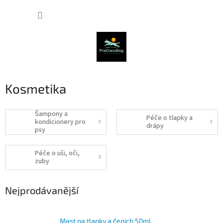
Přejít
NÁKUP
na
obsah
KOŠÍK
Kosmetika
Šampony a
Péče o tlapky a
kondicionery pro
drápy
psy
Péče o uši, oči,
zuby
Nejprodávanější
Mast na tlapky a čenich 50ml