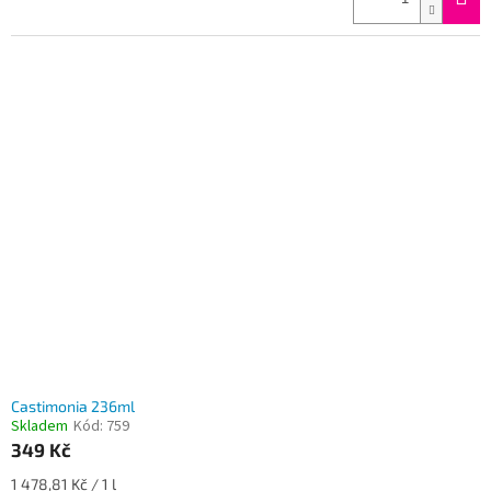
Castimonia 236ml
Skladem
Kód:
759
349 Kč
Měrná
1 478,81 Kč / 1 l