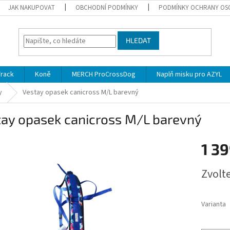
JAK NAKUPOVAT
OBCHODNÍ PODMÍNKY
PODMÍNKY OCHRANY OS
HLEDAT
Track
Koně
MERCH ProCrossDog
Naplň misku pro AZYL
y
Vestay opasek canicross M/L barevný
tay opasek canicross M/L barevný
1 39
Měrná
Zvolt
cena:
Varianta