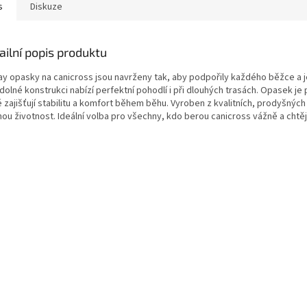
s
Diskuze
ailní popis produktu
ay opasky na canicross jsou navrženy tak, aby podpořily každého běžce a je
dolné konstrukci nabízí perfektní pohodlí i při dlouhých trasách. Opasek j
 zajišťují stabilitu a komfort během běhu. Vyroben z kvalitních, prodyšných 
hou životnost. Ideální volba pro všechny, kdo berou canicross vážně a chtěj