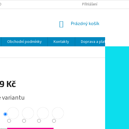
OBNÍCH ÚDAJŮ
Přihlášení
NÁKUPNÍ
Prázdný košík
KOŠÍK
Obchodní podmínky
Kontakty
Doprava a platby
Pod
9 Kč
e variantu