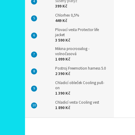
Sušený platýz
399 Kč
Chlorhex 0,5%
449 Kč
Plovací vesta Protector life
jacket
3 590 Kč
Mikina procrossdog -
volnočasová
1 099 Kč
Postroj Freemotion harness 5.0
2 390 Kč
Chladicí obleček Cooling pull-
on
1 390 Kč
Chladicí vesta Cooling vest
1 890 Kč
Z
á
p