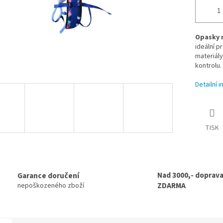
Opasky n
ideální p
materiály
kontrolu.
Detailní 
TISK
Nad 3000,- doprav
Garance doručení
ZDARMA
nepoškozeného zboží