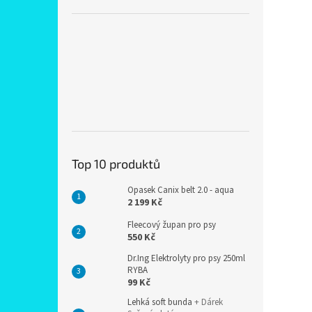
Top 10 produktů
Opasek Canix belt 2.0 - aqua
2 199 Kč
Fleecový župan pro psy
550 Kč
Dr.Ing Elektrolyty pro psy 250ml
RYBA
99 Kč
Lehká soft bunda
+ Dárek