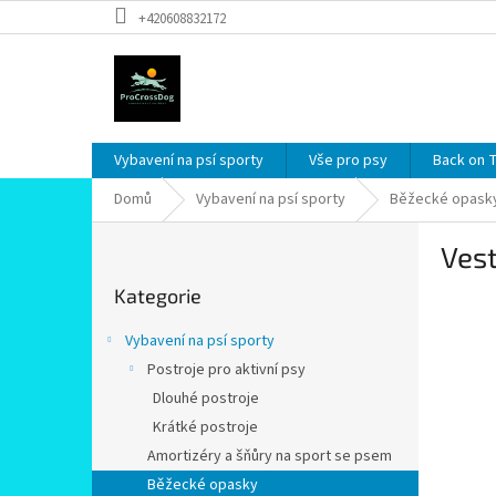
Přejít
+420608832172
na
obsah
Vybavení na psí sporty
Vše pro psy
Back on 
Domů
Vybavení na psí sporty
Běžecké opask
P
Ves
o
Přeskočit
s
Kategorie
kategorie
t
r
Vybavení na psí sporty
a
Postroje pro aktivní psy
n
Dlouhé postroje
n
í
Krátké postroje
p
Amortizéry a šňůry na sport se psem
a
Běžecké opasky