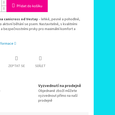
Přidat do košíku
a canicross od Vestay
– lehké, pevné a pohodlné,
ro aktivní běhání se psem. Nastavitelné, s kvalitními
 a bezpečnostními prvky pro maximální komfort a
informace
ZEPTAT SE
SDÍLET
Vyzvednutí na prodejně
a
Objednané zboží můžete
vyzvednout přímo na naší
prodejně