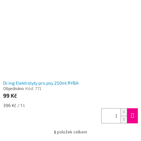
i
r
s
o
p
d
r
u
o
k
d
t
u
ů
k
t
ů
Dr.Ing Elektrolyty pro psy 250ml RYBA
Objednáno
Kód:
771
99 Kč
Měrná
396 Kč / 1 l
cena:
1
položek celkem
O
v