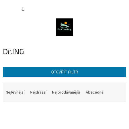
Přejít
NÁKUP
na
obsah
KOŠÍK
Dr.ING
OTEVŘÍT FILTR
Ř
a
Nejlevnější
Nejdražší
Nejprodávanější
Abecedně
z
e
V
n
ý
í
p
p